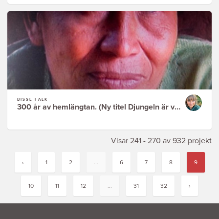
BISSE FALK
300 år av hemlängtan. (Ny titel Djungeln är vårt hem)
Visar 241 - 270 av 932 projekt
‹
1
2
...
6
7
8
9
10
11
12
...
31
32
›