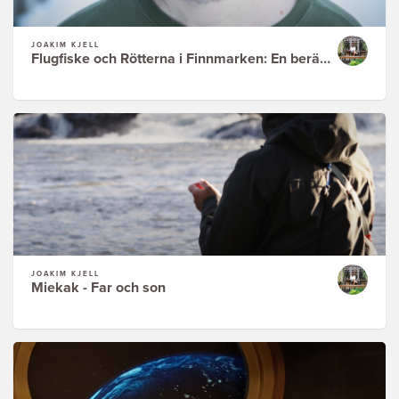
JOAKIM KJELL
Flugfiske och Rötterna i Finnmarken: En berättelse av Joakim Kjell
JOAKIM KJELL
Miekak - Far och son