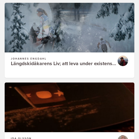
JOHANNES ENGDAHL
Längdskidåkarens Liv; att leva under existensminimum
IDA OLSSON