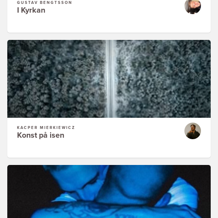
GUSTAV BENGTSSON
I Kyrkan
KACPER MIERKIEWICZ
Konst på isen