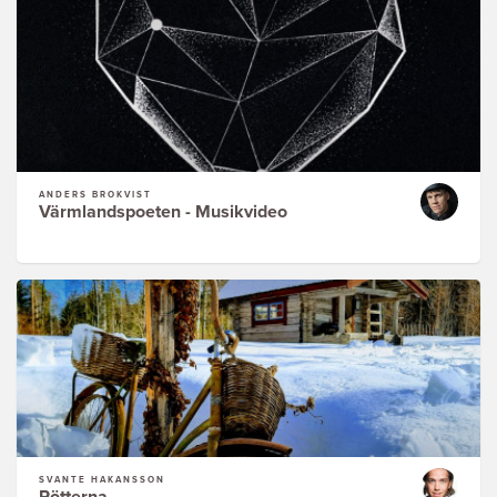
ANDERS BROKVIST
Värmlandspoeten - Musikvideo
SVANTE HÅKANSSON