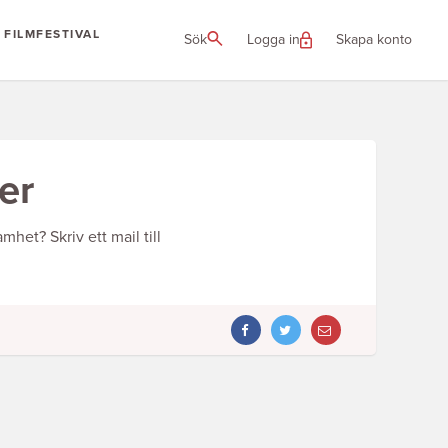
FILMFESTIVAL
Sök
Logga in
Skapa konto
er
het? Skriv ett mail till
DELA
DELA
ARTIKEL
ARTIKEL
PÅ
VIA
FACEBOOK
MAIL