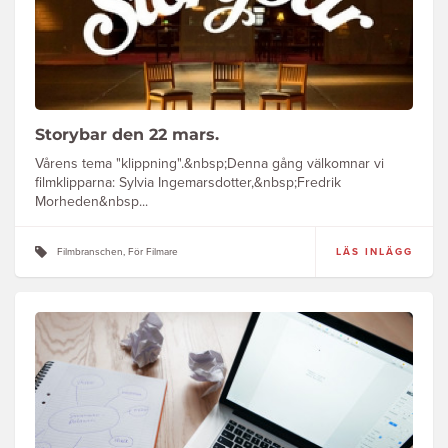
Storybar den 22 mars.
Vårens tema "klippning".&nbsp;Denna gång välkomnar vi
filmklipparna: Sylvia Ingemarsdotter,&nbsp;Fredrik
Morheden&nbsp...
Filmbranschen, För Filmare
LÄS INLÄGG