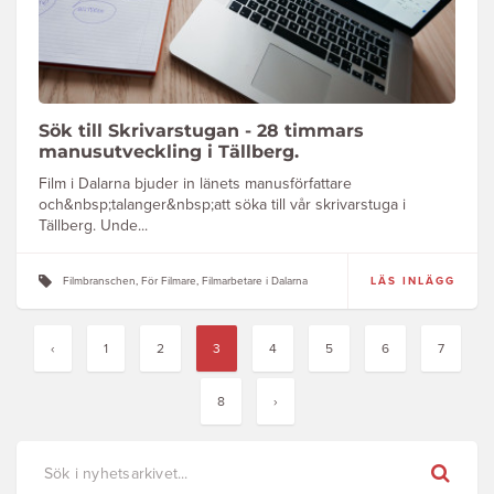
Sök till Skrivarstugan - 28 timmars
manusutveckling i Tällberg.
Film i Dalarna bjuder in länets manusförfattare
och&nbsp;talanger&nbsp;att söka till vår skrivarstuga i
Tällberg. Unde...
Filmbranschen, För Filmare, Filmarbetare i Dalarna
LÄS INLÄGG
‹
1
2
3
4
5
6
7
8
›