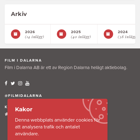
Arkiv
2026
2025
2024
(14 inlägg)
(40 inlägg)
(38 inlägg)
FILM I DALARNA
Film i Dalarna AB är ett av Region Dalarna helägt aktiebolag.
@FILMIDALARNA
KONTAKTA OSS
Kakor
Tullkammaregatan 12
Denna webbplats använder cookies för
791 31 Falun
att analysera trafik och antalet
användare.