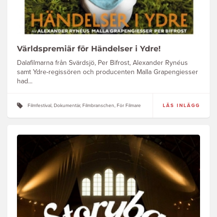
Världspremiär för Händelser i Ydre!
Dalafilmarna från Svärdsjö, Per Bifrost, Alexander Rynéus
samt Ydre-regissören och producenten Malla Grapengiesser
had...
Filmfestival, Dokumentär, Filmbranschen, För Filmare
LÄS INLÄGG