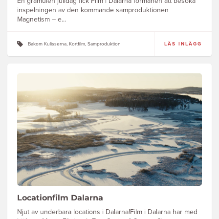
En gråmulen julidag fick Film i Dalarna förmånen att besöka
inspelningen av den kommande samproduktionen
Magnetism – e...
Bakom Kulisserna, Kortfilm, Samproduktion
LÄS INLÄGG
Locationfilm Dalarna
Njut av underbara locations i Dalarna!Film i Dalarna har med