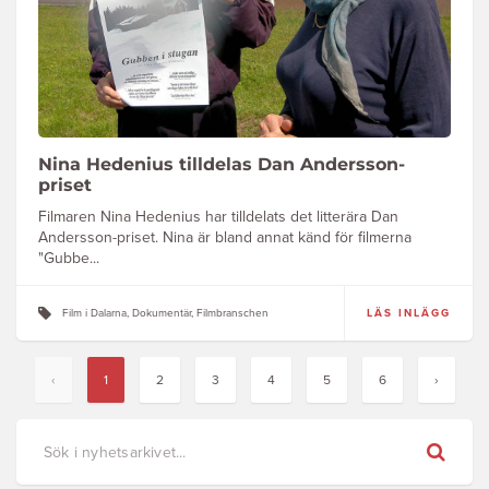
Nina Hedenius tilldelas Dan Andersson-
priset
Filmaren Nina Hedenius har tilldelats det litterära Dan
Andersson-priset. Nina är bland annat känd för filmerna
"Gubbe...
Film i Dalarna, Dokumentär, Filmbranschen
LÄS INLÄGG
‹
1
2
3
4
5
6
›