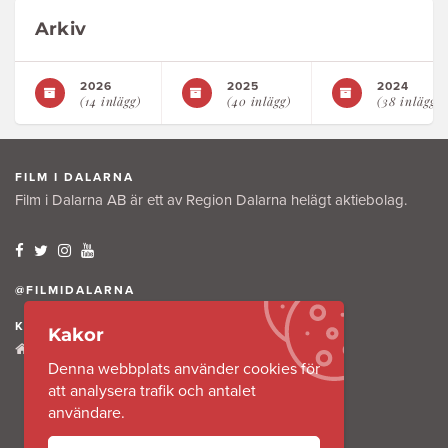
Arkiv
2026
2025
2024
(14 inlägg)
(40 inlägg)
(38 inlägg)
FILM I DALARNA
Film i Dalarna AB är ett av Region Dalarna helägt aktiebolag.
@FILMIDALARNA
KONTAKTA OSS
Kakor
Tullkammaregatan 12
Denna webbplats använder cookies för
791 31 Falun
att analysera trafik och antalet
användare.