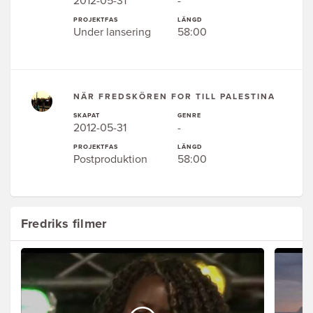
2012-05-31
-
PROJEKTFAS
LÄNGD
Under lansering
58:00
NÄR FREDSKÖREN FOR TILL PALESTINA
SKAPAT
GENRE
2012-05-31
-
PROJEKTFAS
LÄNGD
Postproduktion
58:00
Fredriks filmer