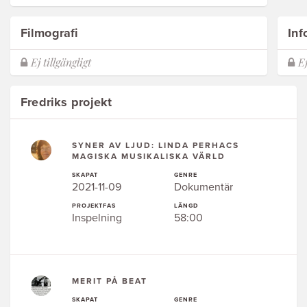
Filmografi
Inf
Fredriks projekt
SYNER AV LJUD: LINDA PERHACS
MAGISKA MUSIKALISKA VÄRLD
SKAPAT
GENRE
2021-11-09
Dokumentär
PROJEKTFAS
LÄNGD
Inspelning
58:00
MERIT PÅ BEAT
SKAPAT
GENRE