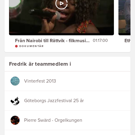
Från Nairobi till Rättvik - filkmusiklägret Ethno
Ethn
01:17:00
DOKUMENTÄR
Fredrik är teammedlem i
Vinterfest 2013
Göteborgs Jazzfestival 25 år
Pierre Swärd - Orgelkungen