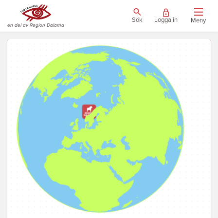
Sök
Logga in
Meny
en del av Region Dalarna