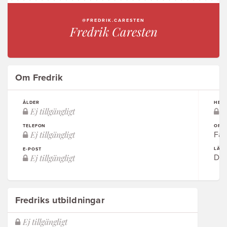
@FREDRIK.CARESTEN
Fredrik Caresten
Om Fredrik
ÅLDER
HEM
TELEFON
ORT
Fal
LÄN
E-POST
Dal
Fredriks utbildningar