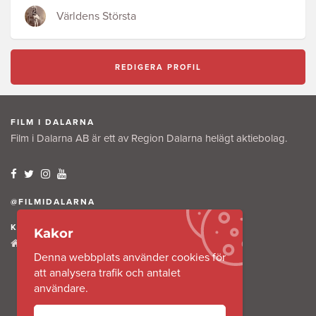
Världens Största
REDIGERA PROFIL
FILM I DALARNA
Film i Dalarna AB är ett av Region Dalarna helägt aktiebolag.
@FILMIDALARNA
KONTAKTA OSS
Kakor
Tullkammaregatan 12
Denna webbplats använder cookies för
791 31 Falun
att analysera trafik och antalet
användare.