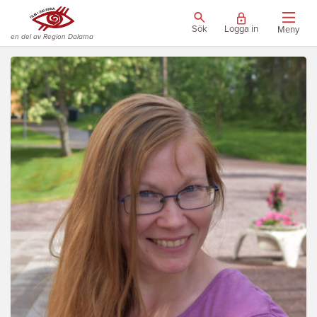
Sök
Logga in
Meny
en del av Region Dalarna