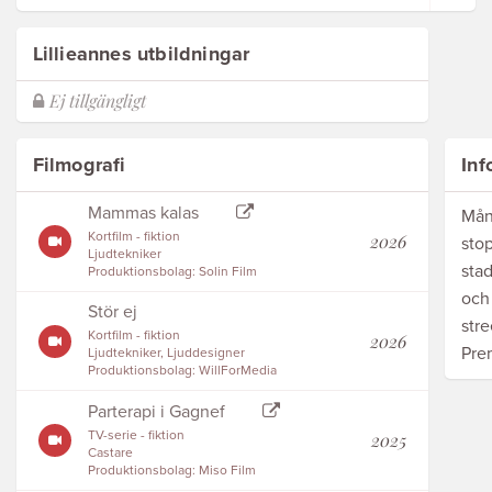
Lillieannes utbildningar
Filmografi
Inf
Mammas kalas
Mån
Kortfilm - fiktion
2026
stop
Ljudtekniker
stad
Produktionsbolag: Solin Film
och
Stör ej
stre
Kortfilm - fiktion
2026
Pre
Ljudtekniker, Ljuddesigner
Produktionsbolag: WillForMedia
Parterapi i Gagnef
TV-serie - fiktion
2025
Castare
Produktionsbolag: Miso Film