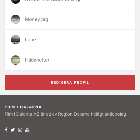
Money pig
Lene
Hädanefter
REDIGERA PROFIL
FILM I DALARNA
Film i Dalarna AB är ett av Region Dalarna helägt aktiebolag.