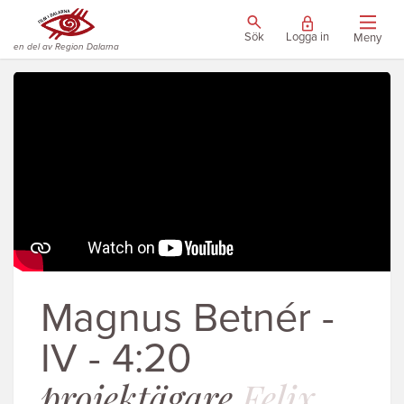
Sök
Logga in
Meny
en del av Region Dalarna
Magnus Betnér -
IV - 4:20
projektägare
Felix