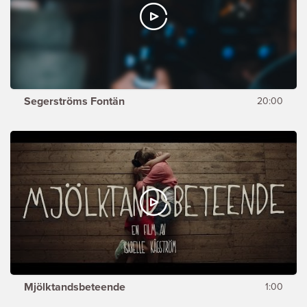
Segerströms Fontän
20:00
Mjölktandsbeteende
1:00