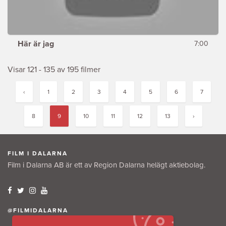
Här är jag
7:00
Visar 121 - 135 av 195 filmer
‹
1
2
3
4
5
6
7
8
9
10
11
12
13
›
FILM I DALARNA
Film i Dalarna AB är ett av Region Dalarna helägt aktiebolag.
@FILMIDALARNA