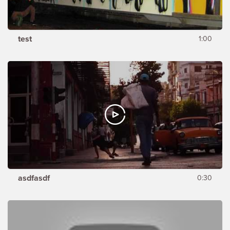
test
1:00
asdfasdf
0:30