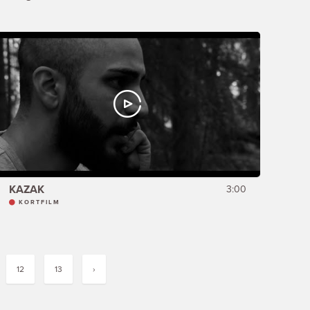
KAZAK
3:00
KORTFILM
12
13
›