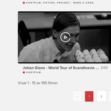
KORTFILM, FIKTION, PROJEKT - BARN & UNGA
Johan Glans - World Tour of Scandinavia - PÅSKEN
2:00
KORTFILM
Visar 1 - 15 av 195 filmer
‹
1
2