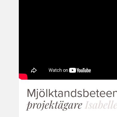
Mjölktandsbetee
projektägare
Isabell