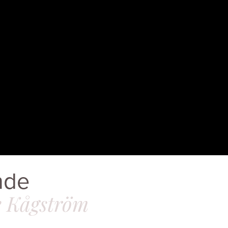
nde
e Kågström