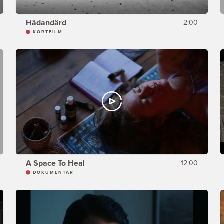
Hädandärd
2:00
KORTFILM
A Space To Heal
12:00
DOKUMENTÄR