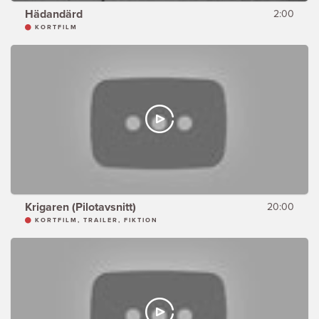
Hädandärd
2:00
KORTFILM
Krigaren (Pilotavsnitt)
20:00
KORTFILM, TRAILER, FIKTION