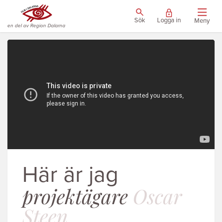
Sök
Logga in
Meny
en del av Region Dalarna
Här är jag
projektägare
Oscar
Steen