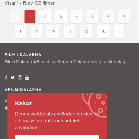
Visar 1 - 15 av 195 filmer
‹
1
2
3
4
5
6
7
8
9
10
11
12
13
›
FILM I DALARNA
Film i Dalarna AB är ett av Region Dalarna helägt aktiebolag.
@FILMIDALARNA
KONTAKTA OSS
Kakor
Tullkammaregatan 12
Denna webbplats använder cookies för
791 31 Falun
att analysera trafik och antalet
användare.