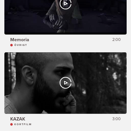
Memoria
2:00
ÖVRIGT
KAZAK
3:00
KORTFILM