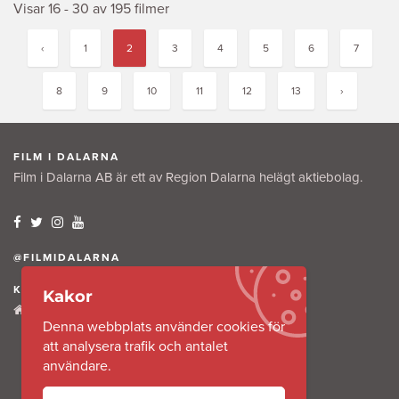
Visar 16 - 30 av 195 filmer
‹
1
2
3
4
5
6
7
8
9
10
11
12
13
›
FILM I DALARNA
Film i Dalarna AB är ett av Region Dalarna helägt aktiebolag.
@FILMIDALARNA
KONTAKTA OSS
Kakor
Tullkammaregatan 12
Denna webbplats använder cookies för
791 31 Falun
att analysera trafik och antalet
användare.