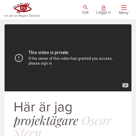
Sök
Logga in
Meny
en del av Region Dalarna
Här är jag
projektägare
Oscar
Steen