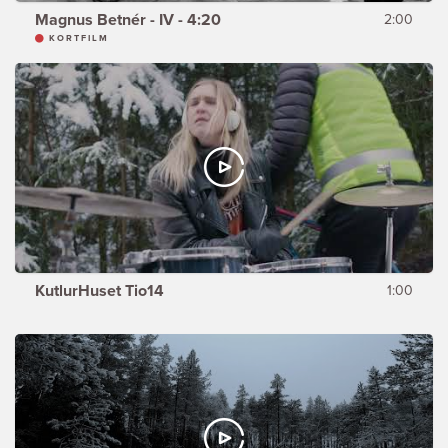
Magnus Betnér - IV - 4:20
2:00
KORTFILM
KutlurHuset Tio14
1:00