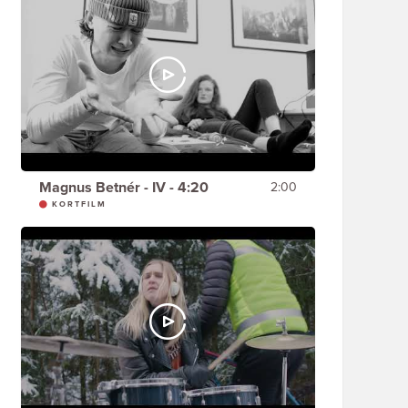
Magnus Betnér - IV - 4:20
2:00
KORTFILM