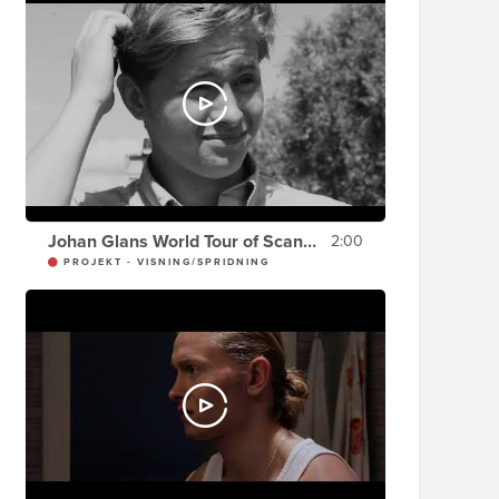
Johan Glans World Tour of Scandinavia - DOMKYRKAN & DA VINCI KODEN -
2:00
PROJEKT - VISNING/SPRIDNING