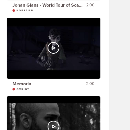
Johan Glans - World Tour of Scandinavia - PÅSKEN
2:00
KORTFILM
Memoria
2:00
ÖVRIGT