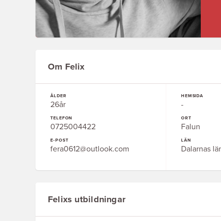
Om Felix
ÅLDER
HEMSIDA
26år
-
TELEFON
ORT
0725004422
Falun
E-POST
LÄN
fera0612@outlook.com
Dalarnas lä
Felixs utbildningar