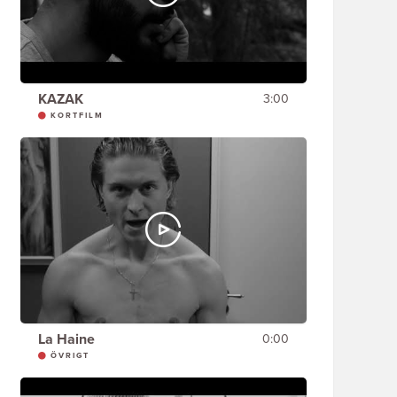
KAZAK
3:00
KORTFILM
La Haine
0:00
ÖVRIGT