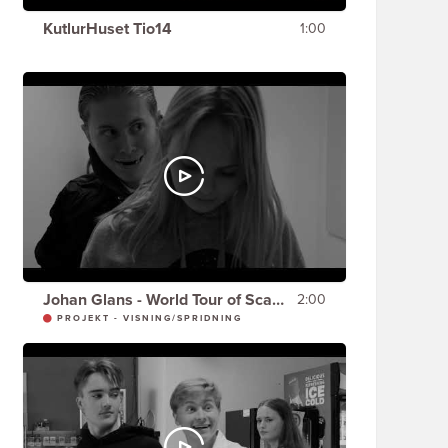
KutlurHuset Tio14
1:00
Johan Glans - World Tour of Scandinavia - HISSEN -
2:00
PROJEKT - VISNING/SPRIDNING