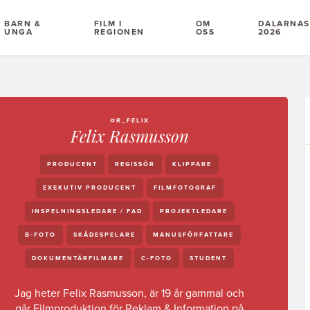
BARN &
FILM I
OM
DALARNAS 
UNGA
REGIONEN
OSS
2026
@R_FELIX
Felix Rasmusson
PRODUCENT
REGISSÖR
KLIPPARE
EXEKUTIV PRODUCENT
FILMFOTOGRAF
INSPELNINGSLEDARE / FAD
PROJEKTLEDARE
B-FOTO
SKÅDESPELARE
MANUSFÖRFATTARE
DOKUMENTÄRFILMARE
C-FOTO
STUDENT
Jag heter Felix Rasmusson, är 19 år gammal och
går Filmproduktion för Reklam & Information på