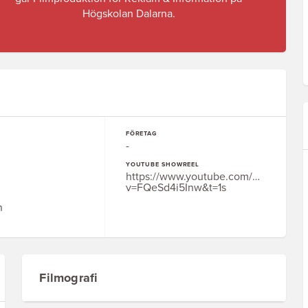
Högskolan Dalarna.
FÖRETAG
-
YOUTUBE SHOWREEL
https://www.youtube.com/watch?
v=FQeSd4i5Inw&t=1s
n
Filmografi