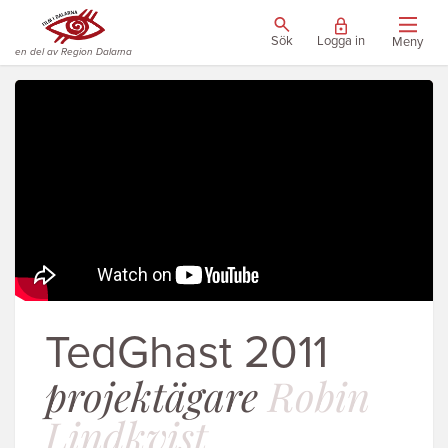
Sök
Logga in
Meny
en del av Region Dalarna
TedGhast 2011
projektägare
Robin
Lindkvist