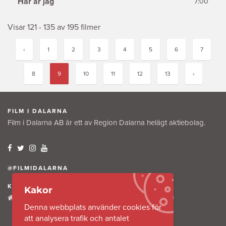
Här är jag
7:00
Visar 121 - 135 av 195 filmer
‹
1
2
3
4
5
6
7
8
9
10
11
12
13
›
FILM I DALARNA
Film i Dalarna AB är ett av Region Dalarna helägt aktiebolag.
@FILMIDALARNA
KONTAKTA OSS
Kakor
Tullkammaregatan 12
Denna webbplats använder cookies för
791 31 Falun
att analysera trafik och antalet