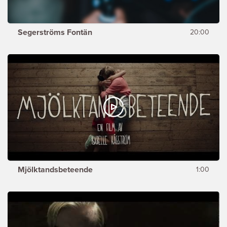
Segerströms Fontän
20:00
Mjölktandsbeteende
1:00