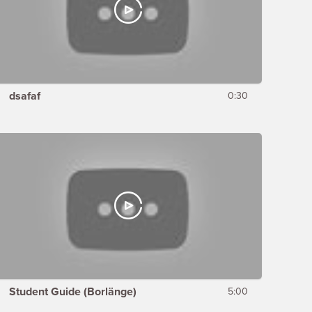
dsafaf
0:30
Student Guide (Borlänge)
5:00