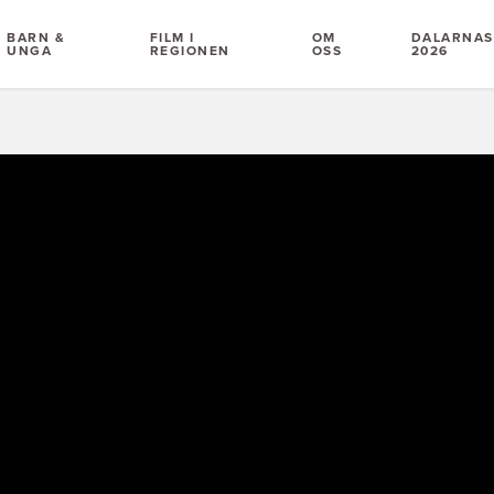
BARN &
FILM I
OM
DALARNAS 
UNGA
REGIONEN
OSS
2026