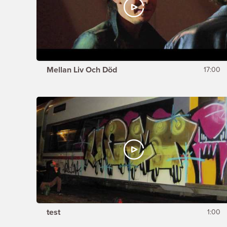
Mellan Liv Och Död
17:00
test
1:00