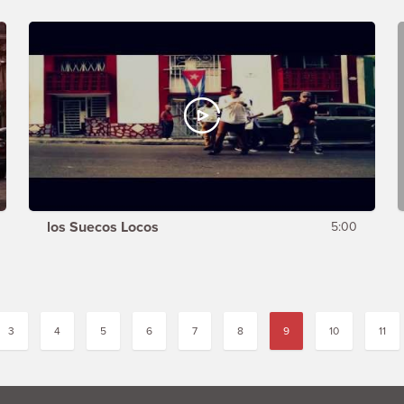
los Suecos Locos
5:00
3
4
5
6
7
8
9
10
11