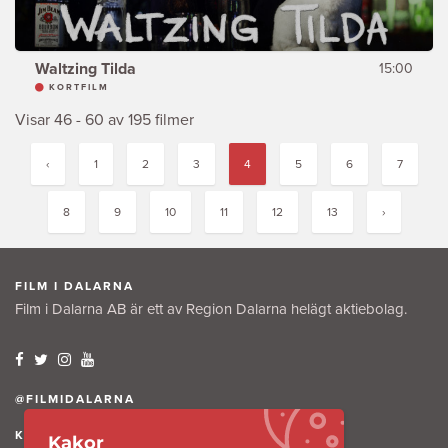
Waltzing Tilda
15:00
KORTFILM
Visar 46 - 60 av 195 filmer
‹
1
2
3
4
5
6
7
8
9
10
11
12
13
›
FILM I DALARNA
Film i Dalarna AB är ett av Region Dalarna helägt aktiebolag.
@FILMIDALARNA
KONTAKTA OSS
Kakor