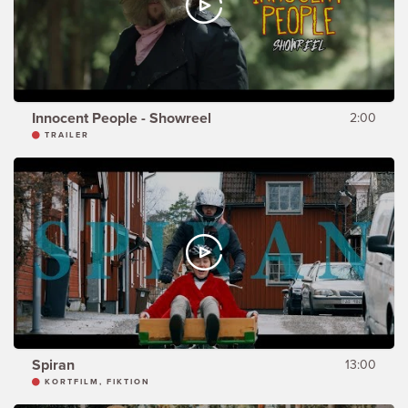
Innocent People - Showreel
2:00
TRAILER
Spiran
13:00
KORTFILM, FIKTION