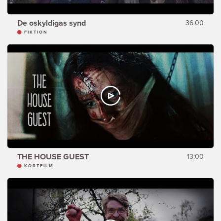
De oskyldigas synd
36:00
FIKTION
THE HOUSE GUEST
13:00
KORTFILM