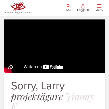
Sök
Logga in
Meny
en del av Region Dalarna
Sorry, Larry
projektägare
Jimmy
F.