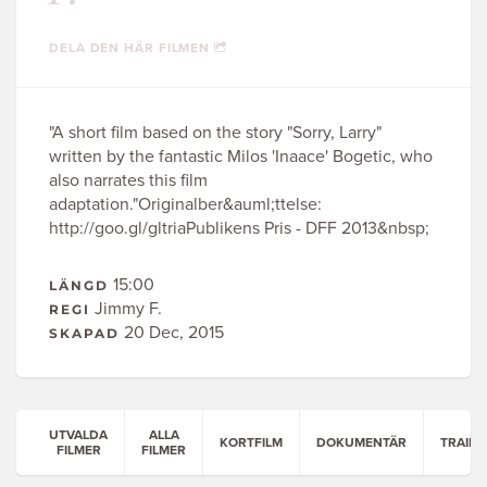
DELA DEN HÄR FILMEN
"A short film based on the story "Sorry, Larry"
written by the fantastic Milos 'Inaace' Bogetic, who
also narrates this film
adaptation."Originalber&auml;ttelse:
http://goo.gl/gltriaPublikens Pris - DFF 2013&nbsp;
15:00
LÄNGD
Jimmy F.
REGI
20 Dec, 2015
SKAPAD
UTVALDA
ALLA
KORTFILM
DOKUMENTÄR
TRAILE
FILMER
FILMER