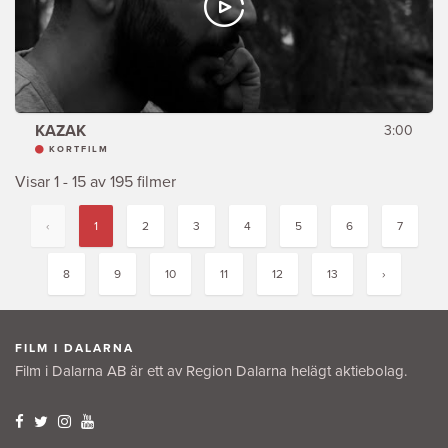
KAZAK
3:00
KORTFILM
Visar 1 - 15 av 195 filmer
‹
1
2
3
4
5
6
7
8
9
10
11
12
13
›
FILM I DALARNA
Film i Dalarna AB är ett av Region Dalarna helägt aktiebolag.