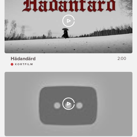
Hädandärd
2:00
KORTFILM