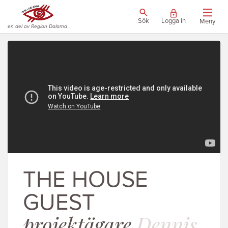
Sök
Logga in
Meny
en del av Region Dalarna
THE HOUSE
GUEST
projektägare
Dennis