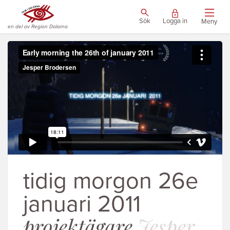
Sök
Logga in
Meny
en del av Region Dalarna
tidig morgon 26e
januari 2011
projektägare
Jesper