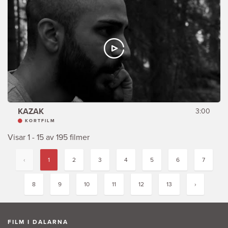
KAZAK
3:00
KORTFILM
Visar 1 - 15 av 195 filmer
‹
1
2
3
4
5
6
7
8
9
10
11
12
13
›
FILM I DALARNA