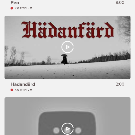
Peo
8:00
KORTFILM
Hädandärd
2:00
KORTFILM