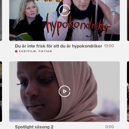
Du är inte frisk för att du är hypokondriker
13:00
KORTFILM, FIKTION
Spotlight säsong 2
0:00