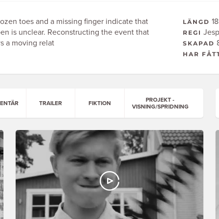
zen toes and a missing finger indicate that
18
LÄNGD
n is unclear. Reconstructing the event that
Jesp
REGI
ys a moving relat
8
SKAPAD
HAR FÅT
PROJEKT -
ENTÄR
TRAILER
FIKTION
VISNING/SPRIDNING