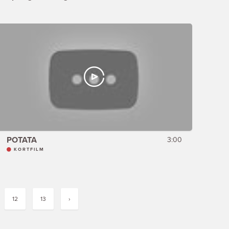
POTATA
3:00
KORTFILM
12
13
›