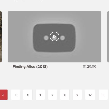
Finding Alice (2018)
01:20:00
3
4
5
6
7
8
9
10
11