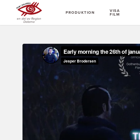
VISA
PRODUKTION
FILM
en del av Region
Dalarna