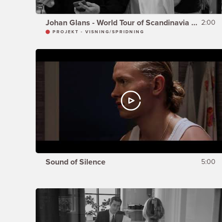
Johan Glans - World Tour of Scandinavia - MATAFFÄREN & KORTET
2:00
PROJEKT - VISNING/SPRIDNING
Sound of Silence
5:00