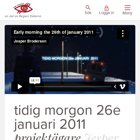
Sök
Logga in
Meny
en del av Region Dalarna
tidig morgon 26e
januari 2011
projektägare
Jesper