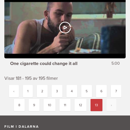
One cigarette could change it all
5:00
Visar 181 - 195 av 195 filmer
‹
1
2
3
4
5
6
7
8
9
10
11
12
13
›
FILM I DALARNA