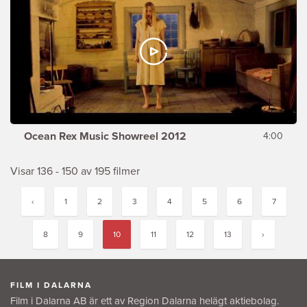
Ocean Rex Music Showreel 2012
4:00
Visar 136 - 150 av 195 filmer
‹
1
2
3
4
5
6
7
8
9
10
11
12
13
›
FILM I DALARNA
Film i Dalarna AB är ett av Region Dalarna helägt aktiebolag.