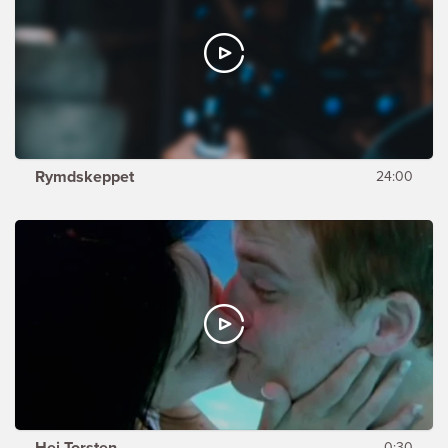
Rymdskeppet
24:00
Hej Torsten
0:30