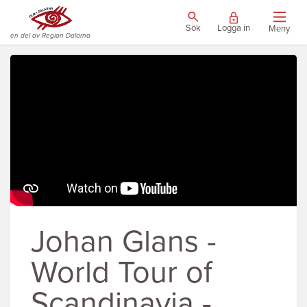
Sök
Logga in
Meny
en del av Region Dalarna
Johan Glans -
World Tour of
Scandinavia -