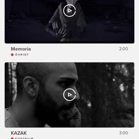
Memoria
2:00
ÖVRIGT
KAZAK
3:00
KORTFILM