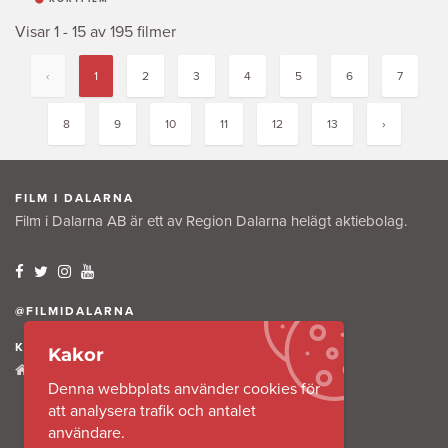
Visar 1 - 15 av 195 filmer
‹
1
2
3
4
5
6
7
8
9
10
11
12
13
›
FILM I DALARNA
Film i Dalarna AB är ett av Region Dalarna helägt aktiebolag.
@FILMIDALARNA
KONTAKTA OSS
Kakor
Tullkammaregatan 12
Denna webbplats använder cookies för
791 31 Falun
att analysera trafik och antalet
användare.