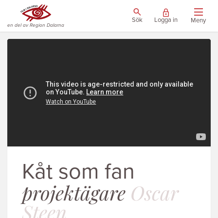
Sök
Logga in
Meny
en del av Region Dalarna
Kåt som fan
projektägare
Oscar
Steen