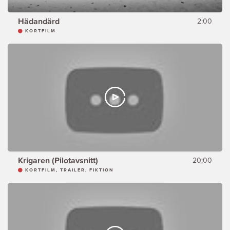
Hädandärd
2:00
KORTFILM
Krigaren (Pilotavsnitt)
20:00
KORTFILM, TRAILER, FIKTION