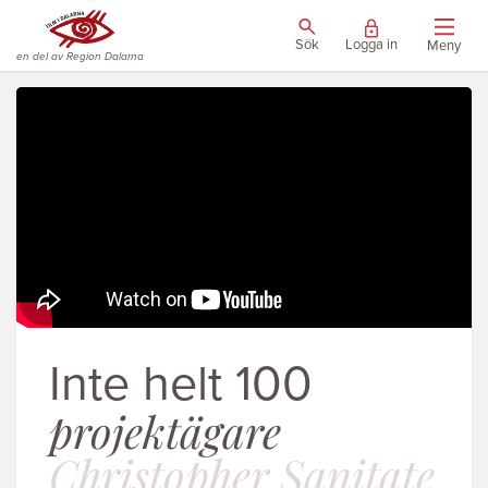
Sök
Logga in
Meny
en del av Region Dalarna
Inte helt 100
projektägare
Christopher Sanitate