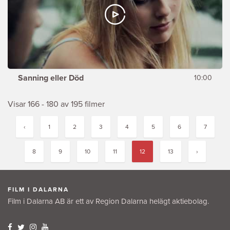
Sanning eller Död
10:00
Visar 166 - 180 av 195 filmer
‹
1
2
3
4
5
6
7
8
9
10
11
12
13
›
FILM I DALARNA
Film i Dalarna AB är ett av Region Dalarna helägt aktiebolag.