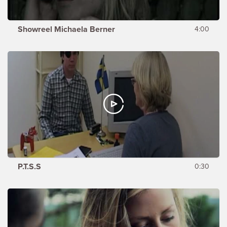
Showreel Michaela Berner
4:00
P.T.S.S
0:30