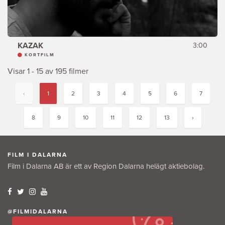
KAZAK
3:00
KORTFILM
Visar 1 - 15 av 195 filmer
‹
1
2
3
4
5
6
7
8
9
10
11
12
13
›
FILM I DALARNA
Film i Dalarna AB är ett av Region Dalarna helägt aktiebolag.
@FILMIDALARNA