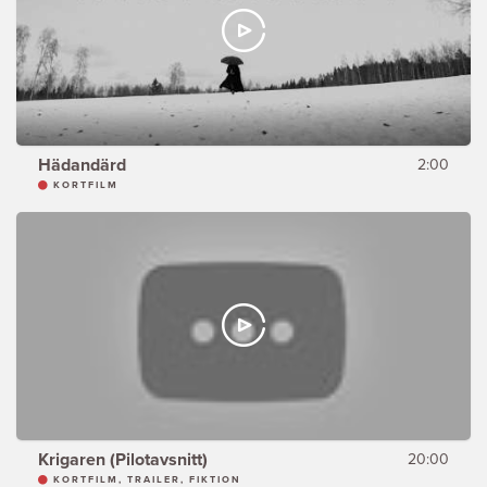
Hädandärd
2:00
KORTFILM
Krigaren (Pilotavsnitt)
20:00
KORTFILM, TRAILER, FIKTION