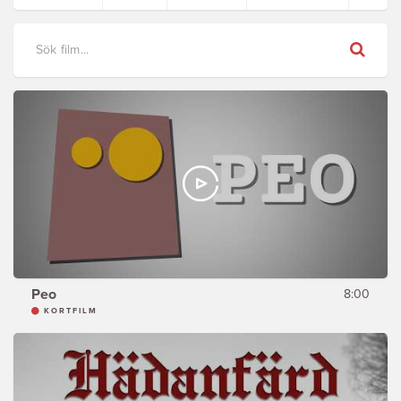
Sök
Peo
8:00
KORTFILM