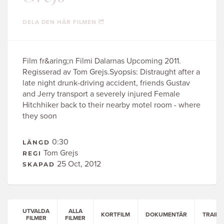
DELA DEN HÄR FILMEN
Film fr&aring;n Filmi Dalarnas Upcoming 2011.
Regisserad av Tom Grejs.Syopsis: Distraught after a
late night drunk-driving accident, friends Gustav
and Jerry transport a severely injured Female
Hitchhiker back to their nearby motel room - where
they soon
0:30
LÄNGD
Tom Grejs
REGI
25 Oct, 2012
SKAPAD
UTVALDA
ALLA
KORTFILM
DOKUMENTÄR
TRAILE
FILMER
FILMER