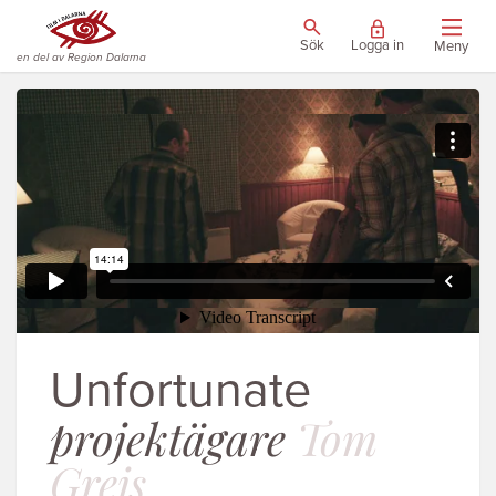
Sök
Logga in
Meny
en del av Region Dalarna
Unfortunate
projektägare
Tom
Grejs