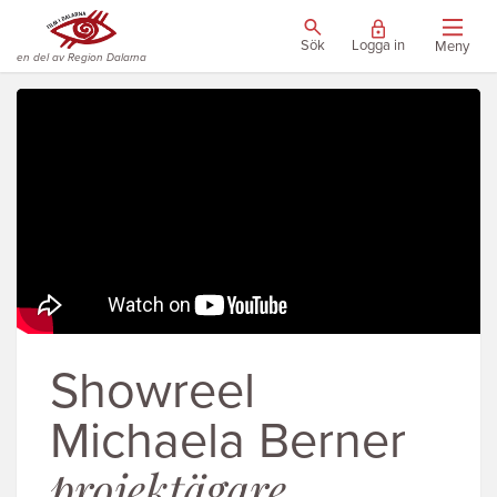
Sök
Logga in
Meny
en del av Region Dalarna
Showreel
Michaela Berner
projektägare