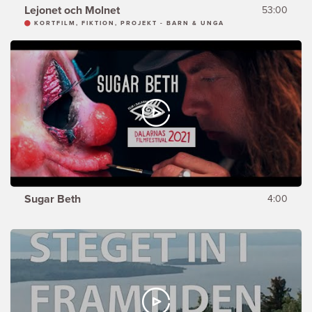
Lejonet och Molnet
53:00
KORTFILM, FIKTION, PROJEKT - BARN & UNGA
Sugar Beth
4:00