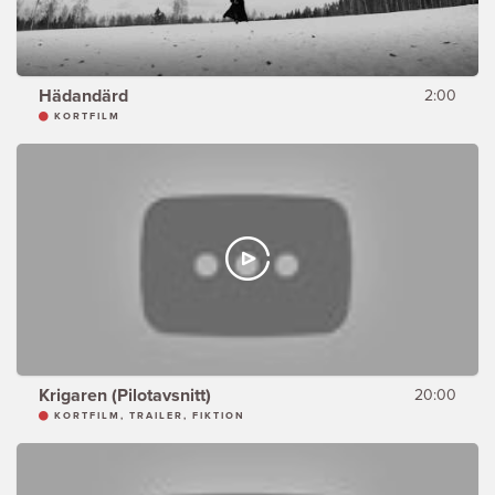
Hädandärd
2:00
KORTFILM
Krigaren (Pilotavsnitt)
20:00
KORTFILM, TRAILER, FIKTION