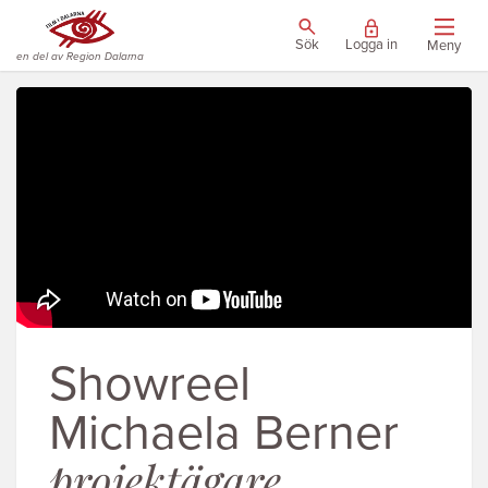
Sök
Logga in
Meny
en del av Region Dalarna
Showreel
Michaela Berner
projektägare