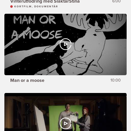
Vinterutfodring med SlaktarStina
6:00
KORTFILM, DOKUMENTÄR
Man or a moose
10:00