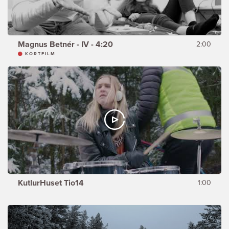
Magnus Betnér - IV - 4:20
2:00
KORTFILM
KutlurHuset Tio14
1:00