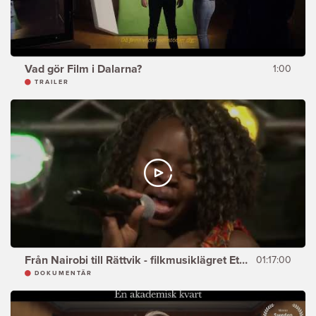
Vad gör Film i Dalarna?
1:00
TRAILER
Från Nairobi till Rättvik - filkmusiklägret Ethno
01:17:00
DOKUMENTÄR