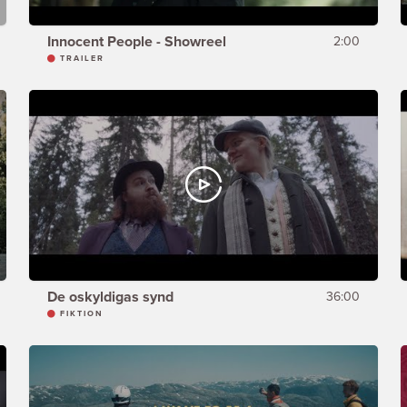
Innocent People - Showreel
2:00
TRAILER
De oskyldigas synd
36:00
FIKTION