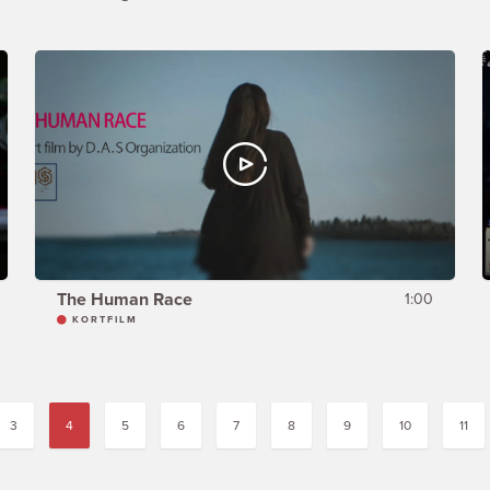
The Human Race
1:00
KORTFILM
3
4
5
6
7
8
9
10
11