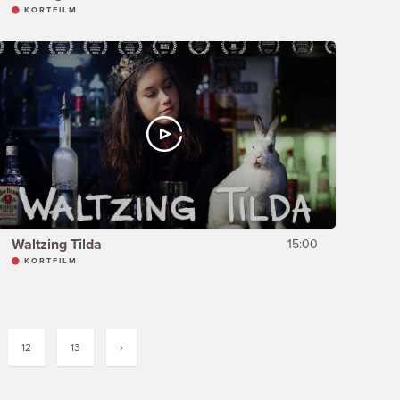
KORTFILM
Waltzing Tilda
15:00
KORTFILM
12
13
›