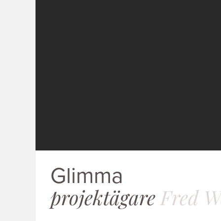
Glimma
projektägare
Fred W