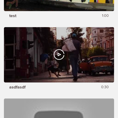
test
1:00
asdfasdf
0:30