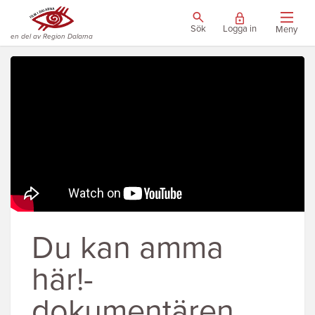
Sök
Logga in
Meny
en del av Region Dalarna
Du kan amma
här!-
dokumentären