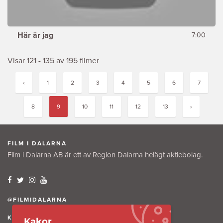
Här är jag
7:00
Visar 121 - 135 av 195 filmer
‹
1
2
3
4
5
6
7
8
9
10
11
12
13
›
FILM I DALARNA
Film i Dalarna AB är ett av Region Dalarna helägt aktiebolag.
@FILMIDALARNA
KONTAKTA OSS
Kakor