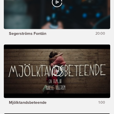
Segerströms Fontän
20:00
Mjölktandsbeteende
1:00