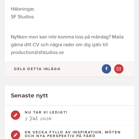
Hälsningar,
SF Studios
Nyfiken men kan inte komma loss på måndag? Maila
gärna ditt CV och några rader om dig själv till
production@sfstudios.se
DELA DETTA INLÄGG
DELA
DELA
ARTIKEL
ARTIKEL
PÅ
VIA
FACEBOOK
MAIL
Senaste nytt
NU TAR VI LEDIGT!
3 Jul, 2026
EN VECKA FYLLD AV INSPIRATION, MÖTEN
OCH NYA PERSPEKTIV PÅ FÅRÖ