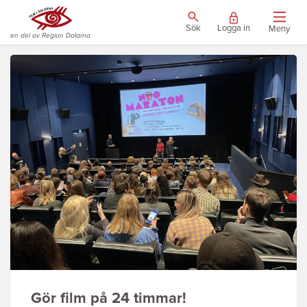
Sök
Logga in
Meny
en del av Region Dalarna
Gör film på 24 timmar!