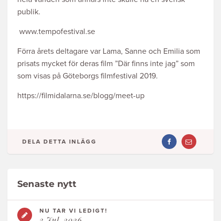
publik.
www.tempofestival.se
Förra årets deltagare var Lama, Sanne och Emilia som
prisats mycket för deras film ”Där finns inte jag” som
som visas på Göteborgs filmfestival 2019.
https://filmidalarna.se/blogg/meet-up
DELA DETTA INLÄGG
DELA
DELA
ARTIKEL
ARTIKEL
PÅ
VIA
FACEBOOK
MAIL
Senaste nytt
NU TAR VI LEDIGT!
3 Jul, 2026