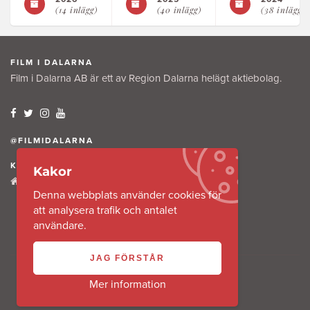
(14 inlägg)
(40 inlägg)
(38 inlägg)
FILM I DALARNA
Film i Dalarna AB är ett av Region Dalarna helägt aktiebolag.
@FILMIDALARNA
KONTAKTA OSS
Kakor
Tullkammaregatan 12
Denna webbplats använder cookies för
791 31 Falun
att analysera trafik och antalet
användare.
JAG FÖRSTÅR
Mer information
Copyright 2016 @ Film i Dalarna