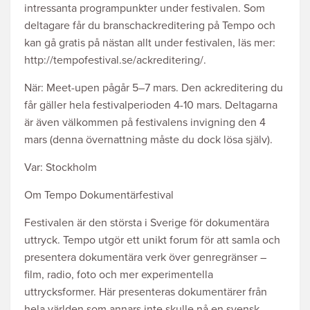
intressanta programpunkter under festivalen. Som
deltagare får du branschackreditering på Tempo och
kan gå gratis på nästan allt under festivalen, läs mer:
http://tempofestival.se/ackreditering/.
När: Meet-upen pågår 5–7 mars. Den ackreditering du
får gäller hela festivalperioden 4-10 mars. Deltagarna
är även välkommen på festivalens invigning den 4
mars (denna övernattning måste du dock lösa själv).
Var: Stockholm
Om Tempo Dokumentärfestival
Festivalen är den största i Sverige för dokumentära
uttryck. Tempo utgör ett unikt forum för att samla och
presentera dokumentära verk över genregränser –
film, radio, foto och mer experimentella
uttrycksformer. Här presenteras dokumentärer från
hela världen som annars inte skulle nå en svensk