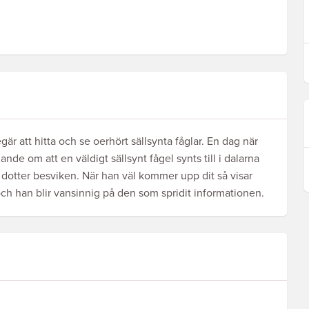
är att hitta och se oerhört sällsynta fåglar. En dag när
nde om att en väldigt sällsynt fågel synts till i dalarna
n dotter besviken. När han väl kommer upp dit så visar
l och han blir vansinnig på den som spridit informationen.