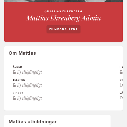
@MATTIAS EHRENBERG
Mattias Ehrenberg Admin
FILMKONSULENT
Om Mattias
ÅLDER
HEM
TELEFON
ORT
Lek
LÄN
E-POST
Dal
Mattias utbildningar