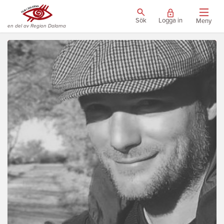
Sök
Logga in
Meny
en del av Region Dalarna