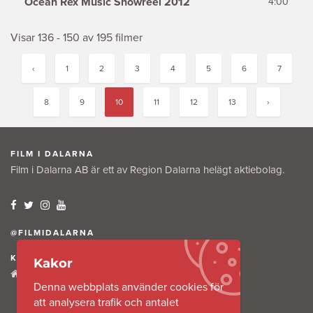
Ocean Rex Music Showreel 2012
4:00
Visar 136 - 150 av 195 filmer
‹
1
2
3
4
5
6
7
8
9
10
11
12
13
›
FILM I DALARNA
Film i Dalarna AB är ett av Region Dalarna helägt aktiebolag.
@FILMIDALARNA
KONTAKTA OSS
Kakor
Tullkammaregatan 12
Denna webbplats använder cookies för
791 31 Falun
att analysera trafik och antalet