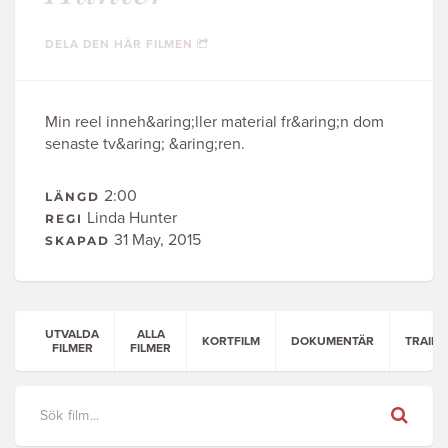
DELA DEN HÄR FILMEN
Min reel inneh&aring;ller material fr&aring;n dom
senaste tv&aring; &aring;ren.
2:00
LÄNGD
Linda Hunter
REGI
31 May, 2015
SKAPAD
UTVALDA
ALLA
KORTFILM
DOKUMENTÄR
TRAILE
FILMER
FILMER
Sök