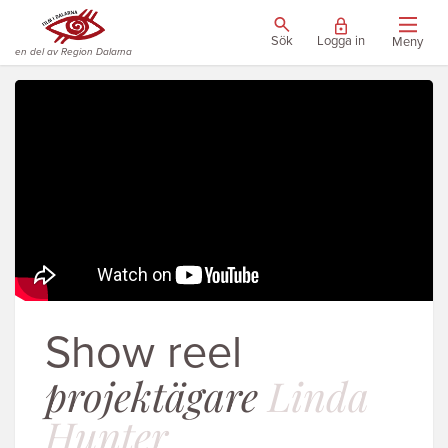
Sök
Logga in
Meny
en del av Region Dalarna
Show reel
projektägare
Linda
Hunter