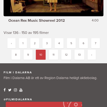
Ocean Rex Music Showreel 2012
4:00
Visar 136 - 150 av 195 filmer
‹
1
2
3
4
5
6
7
8
9
10
11
12
13
›
FILM I DALARNA
Film i Dalarna AB är ett av Region Dalarna helägt aktiebolag.
@FILMIDALARNA