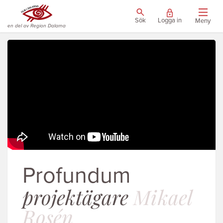
Sök
Logga in
Meny
en del av Region Dalarna
Profundum
projektägare
Mikael
Rosén