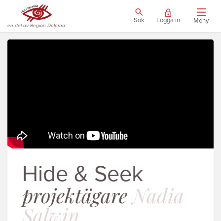
Sök
Logga in
Meny
en del av Region Dalarna
Hide & Seek
projektägare
Nadia
Salwin