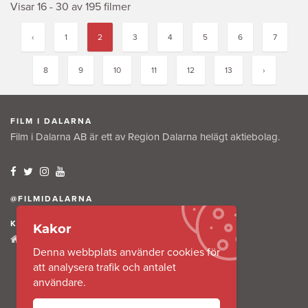
Visar 16 - 30 av 195 filmer
‹
1
2
3
4
5
6
7
8
9
10
11
12
13
›
FILM I DALARNA
Film i Dalarna AB är ett av Region Dalarna helägt aktiebolag.
@FILMIDALARNA
KONTAKTA OSS
Kakor
Tullkammaregatan 12
Denna webbplats använder cookies för
791 31 Falun
att analysera trafik och antalet
användare.