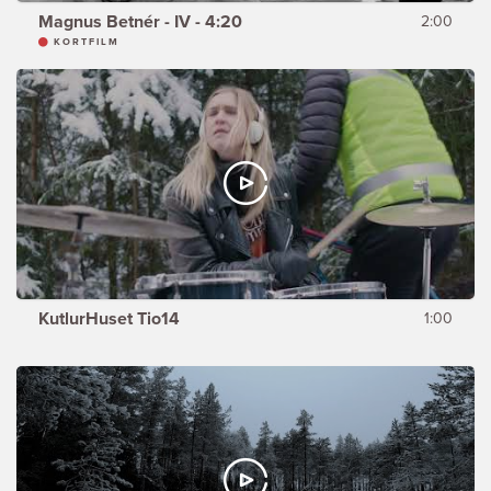
Magnus Betnér - IV - 4:20
2:00
KORTFILM
KutlurHuset Tio14
1:00