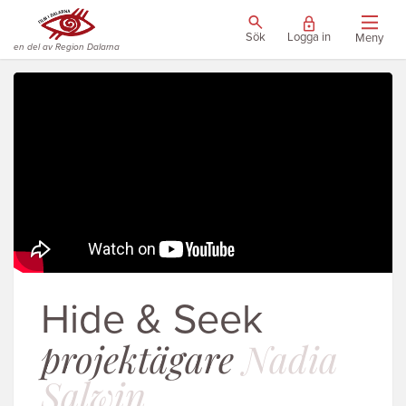
Sök
Logga in
Meny
en del av Region Dalarna
Hide & Seek
projektägare
Nadia
Salwin