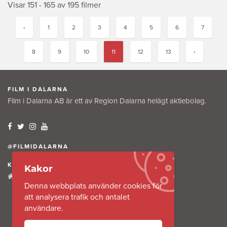
Visar 151 - 165 av 195 filmer
‹
1
2
3
4
5
6
7
8
9
10
11
12
13
›
FILM I DALARNA
Film i Dalarna AB är ett av Region Dalarna helägt aktiebolag.
@FILMIDALARNA
KONTAKTA OSS
Kakor
Tullkammaregatan 12
Denna webbplats använder cookies för
791 31 Falun
att analysera trafik och antalet
användare.