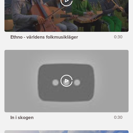
Ethno - världens folkmusikläger
0:30
In i skogen
0:30