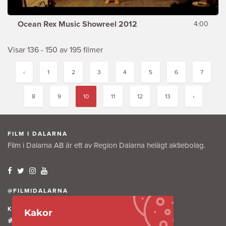
Ocean Rex Music Showreel 2012
4:00
Visar 136 - 150 av 195 filmer
‹
1
2
3
4
5
6
7
8
9
10
11
12
13
›
FILM I DALARNA
Film i Dalarna AB är ett av Region Dalarna helägt aktiebolag.
@FILMIDALARNA
KONTAKTA OSS
Kakor
Tullkammaregatan 12