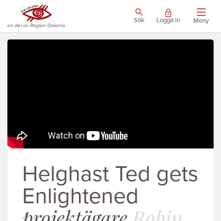
Sök
Logga in
Meny
en del av Region Dalarna
Helghast Ted gets
Enlightened
projektägare
Robin