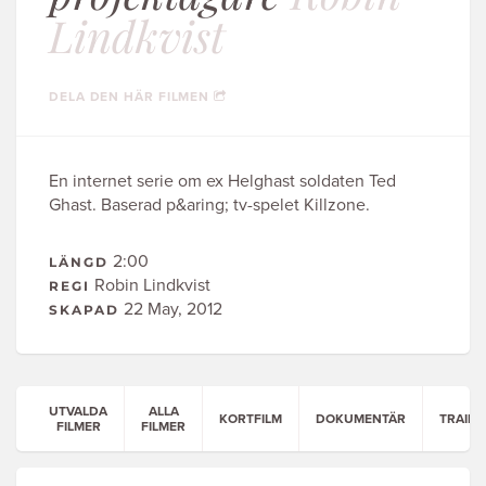
Lindkvist
DELA DEN HÄR FILMEN
En internet serie om ex Helghast soldaten Ted
Ghast. Baserad p&aring; tv-spelet Killzone.
2:00
LÄNGD
Robin Lindkvist
REGI
22 May, 2012
SKAPAD
UTVALDA
ALLA
KORTFILM
DOKUMENTÄR
TRAILE
FILMER
FILMER