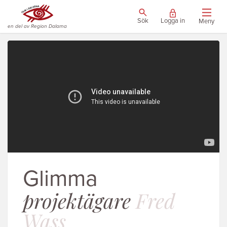
Sök
Logga in
Meny
en del av Region Dalarna
Glimma
projektägare
Fred
Wass