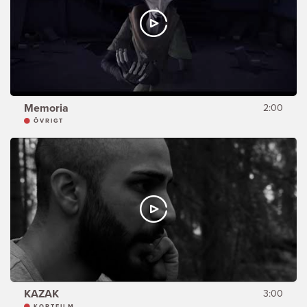
Memoria
2:00
ÖVRIGT
KAZAK
3:00
KORTFILM