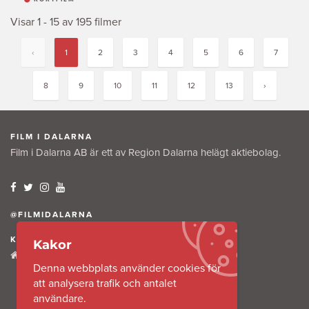
Visar 1 - 15 av 195 filmer
‹
1
2
3
4
5
6
7
8
9
10
11
12
13
›
FILM I DALARNA
Film i Dalarna AB är ett av Region Dalarna helägt aktiebolag.
@FILMIDALARNA
KONTAKTA OSS
Kakor
Tullkammaregatan 12
Denna webbplats använder cookies för
791 31 Falun
att analysera trafik och antalet
användare.