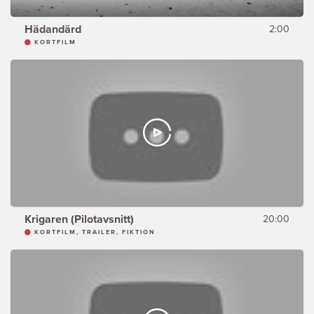
Hädandärd
2:00
KORTFILM
Krigaren (Pilotavsnitt)
20:00
KORTFILM, TRAILER, FIKTION