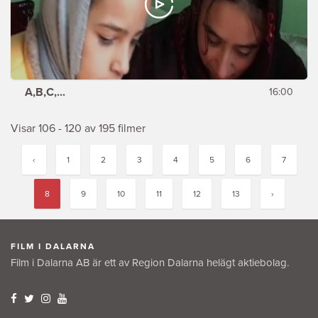
A,B,C,...
16:00
Visar 106 - 120 av 195 filmer
‹
1
2
3
4
5
6
7
8
9
10
11
12
13
›
FILM I DALARNA
Film i Dalarna AB är ett av Region Dalarna helägt aktiebolag.