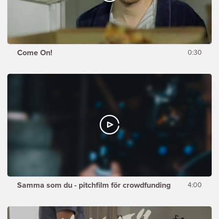
Come On!
0:30
Samma som du - pitchfilm för crowdfunding
4:00