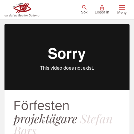
Sök
Logga in
Meny
en del av Region Dalarna
Förfesten
projektägare
Stefan
Bors