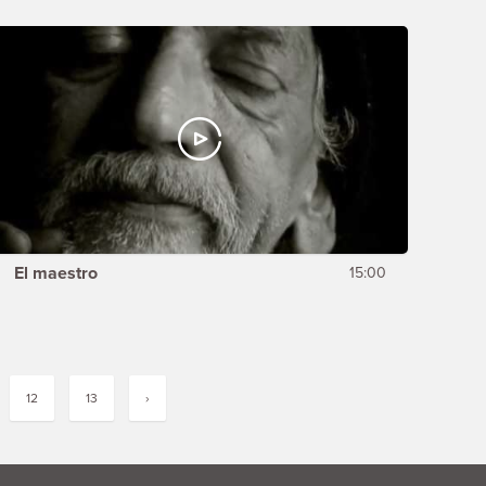
El maestro
15:00
12
13
›