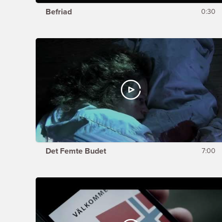
Befriad
0:30
Det Femte Budet
7:00