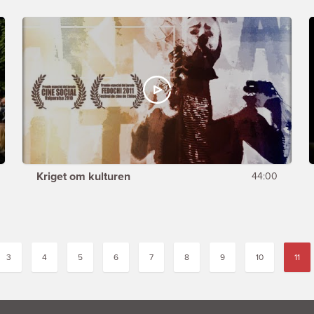
Kriget om kulturen
44:00
3
4
5
6
7
8
9
10
11