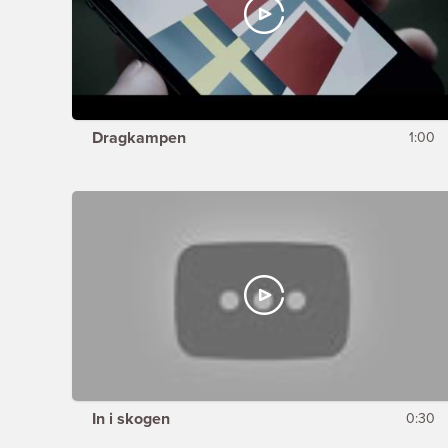
Dragkampen
1:00
In i skogen
0:30