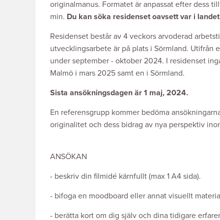
originalmanus. Formatet är anpassat efter dess til
min.
Du kan söka residenset oavsett var i land
Residenset består av 4 veckors arvoderad arbetst
utvecklingsarbete är på plats i Sörmland. Utifrån
under september - oktober 2024. I residenset ingår 
Malmö i mars 2025 samt en i Sörmland.
Sista ansökningsdagen är 1 maj, 2024.
En referensgrupp kommer bedöma ansökningarna u
originalitet och dess bidrag av nya perspektiv in
ANSÖKAN
- beskriv din filmidé kärnfullt (max 1 A4 sida).
- bifoga en moodboard eller annat visuellt material
- berätta kort om dig själv och dina tidigare erfare