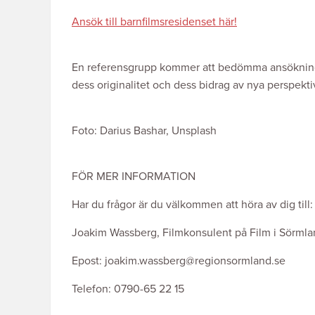
Ansök till barnfilmsresidenset här!
En referensgrupp kommer att bedömma ansökninga
dess originalitet och dess bidrag av nya perspekt
Foto: Darius Bashar, Unsplash
FÖR MER INFORMATION
Har du frågor är du välkommen att höra av dig till:
Joakim Wassberg, Filmkonsulent på Film i Sörmla
Epost: joakim.wassberg@regionsormland.se
Telefon: 0790-65 22 15