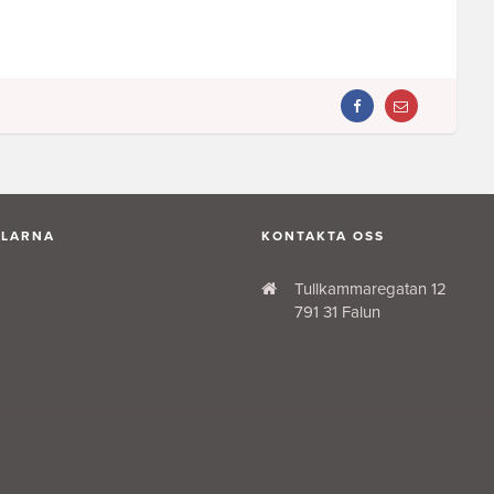
DELA
DELA
ARTIKEL
ARTIKEL
PÅ
VIA
FACEBOOK
MAIL
ALARNA
KONTAKTA OSS
Tullkammaregatan 12
791 31 Falun