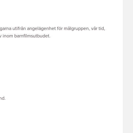
rna utifrån angelägenhet för målgruppen, vår tid,
iv inom barnfilmsutbudet.
nd.