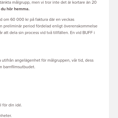
ltänkta målgrupp, men vi tror inte det är kortare än 20
et du hör hemma.
id om 60 000 kr på faktura där en veckas
 en preliminär period fördelad enligt överenskommelse
att dela sin process vid två tillfällen. En vid BUFF i
tifrån angelägenhet för målgruppen, vår tid, dess
om barnfilmsutbudet.
 för din idé.
nheter.