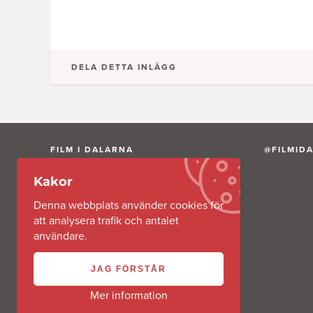
DELA DETTA INLÄGG
FILM I DALARNA
@FILMID
Kakor
Film i Dalarna AB är ett av Region Dalarna
helägt aktiebolag.
Denna webbplats använder cookies för
att analysera trafik och antalet
användare.
JAG FÖRSTÅR
Mer information