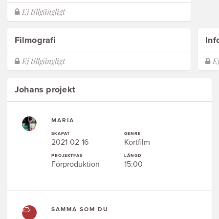
Filmografi
Inf
Johans projekt
MARIA
SKAPAT
GENRE
2021-02-16
Kortfilm
PROJEKTFAS
LÄNGD
Förproduktion
15:00
SAMMA SOM DU