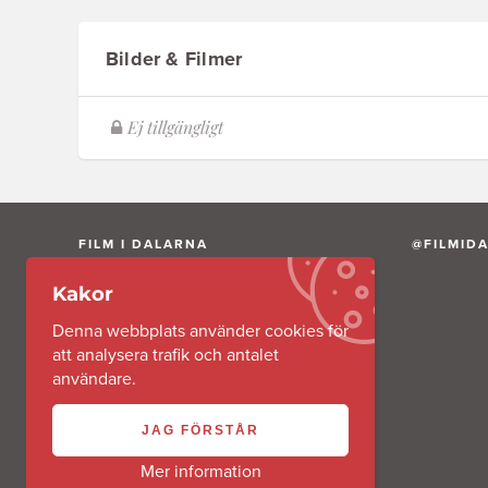
Bilder & Filmer
FILM I DALARNA
@FILMID
Kakor
Film i Dalarna AB är ett av Region Dalarna
helägt aktiebolag.
Denna webbplats använder cookies för
att analysera trafik och antalet
användare.
JAG FÖRSTÅR
Mer information