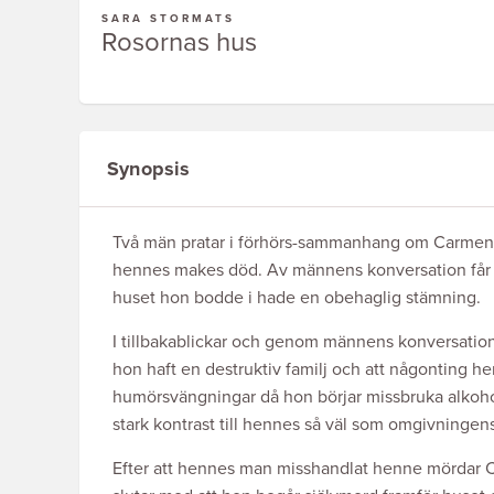
SARA STORMATS
Rosornas hus
Synopsis
Två män pratar i förhörs-sammanhang om Carmen, 
hennes makes död. Av männens konversation får man
huset hon bodde i hade en obehaglig stämning.
I tillbakablickar och genom männens konversation f
hon haft en destruktiv familj och att någonting h
humörsvängningar då hon börjar missbruka alkohol
stark kontrast till hennes så väl som omgivningens
Efter att hennes man misshandlat henne mördar