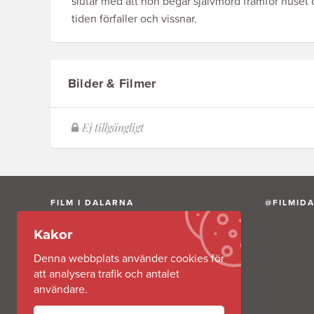
slutar med att hon begår självmord framför huset
tiden förfaller och vissnar.
Bilder & Filmer
FILM I DALARNA
@FILMID
Kakor
Film i Dalarna AB är ett av Region Dalarna
helägt aktiebolag.
Denna webbplats använder cookies för
att analysera trafik och antalet
användare.