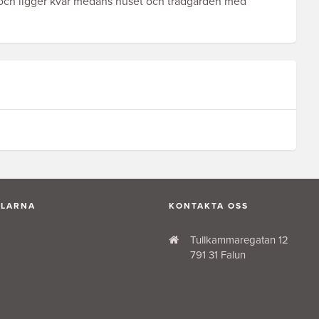
 och ligger kvar medans huset och trädgården med
ALARNA
KONTAKTA OSS
Tullkammaregatan 12
791 31 Falun