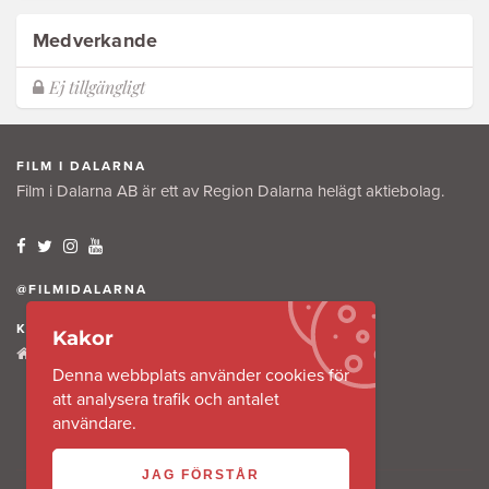
Medverkande
FILM I DALARNA
Film i Dalarna AB är ett av Region Dalarna helägt aktiebolag.
@FILMIDALARNA
KONTAKTA OSS
Kakor
Tullkammaregatan 12
Denna webbplats använder cookies för
791 31 Falun
att analysera trafik och antalet
användare.
JAG FÖRSTÅR