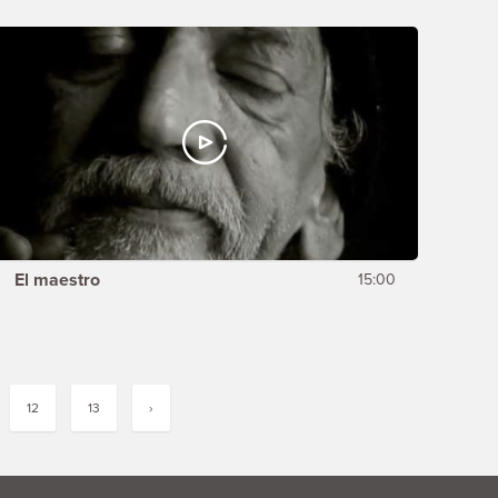
El maestro
15:00
12
13
›