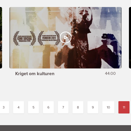
Kriget om kulturen
44:00
3
4
5
6
7
8
9
10
11