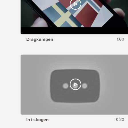
Dragkampen
1:00
In i skogen
0:30