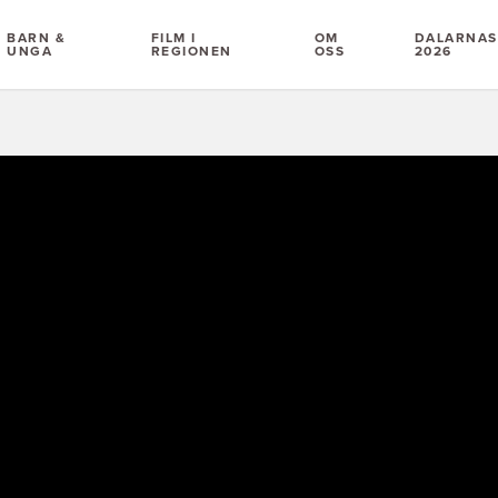
BARN &
FILM I
OM
DALARNAS 
UNGA
REGIONEN
OSS
2026