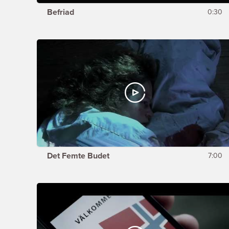
Befriad
0:30
Det Femte Budet
7:00