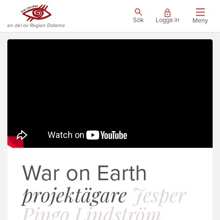
Sök
Logga in
Meny
en del av Region Dalarna
War on Earth
projektägare
Jesper
Pingo Lindström