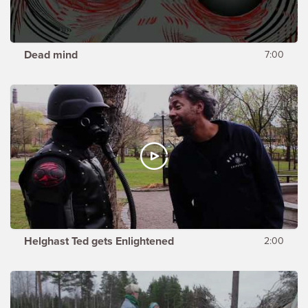
Dead mind
7:00
Helghast Ted gets Enlightened
2:00