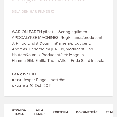
DELA DEN HÄR FILMEN
WAR ON EARTH pilot till l&aring;ngfilmen
APOCALYPSE MACHINES. Regi/manus/producent:
J. Pingo Lindstr&ouml;mKamera/producent:
Andreas TinnerholmLjus/ljud/producent: Jari
Hautam&auml;kiProducent/set: Magnus
HammarGirl: Emilia ThurinAlien: Frida Sand Inspela
9:00
LÄNGD
Jesper Pingo Lindström
REGI
10 Oct, 2014
SKAPAD
UTVALDA
ALLA
KORTFILM
DOKUMENTÄR
TRAILE
FILMER
FILMER