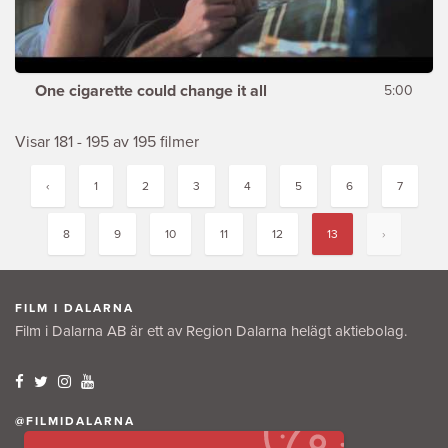
One cigarette could change it all
5:00
Visar 181 - 195 av 195 filmer
‹
1
2
3
4
5
6
7
8
9
10
11
12
13
›
FILM I DALARNA
Film i Dalarna AB är ett av Region Dalarna helägt aktiebolag.
@FILMIDALARNA