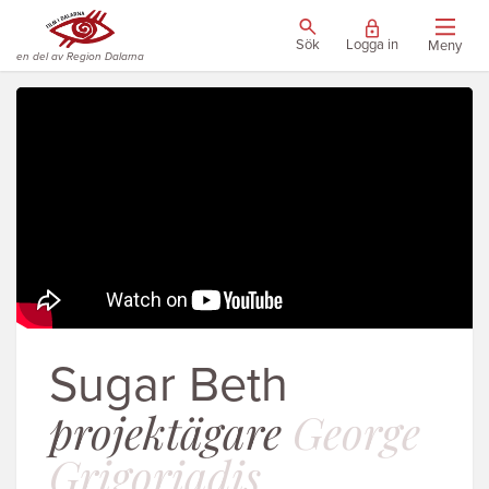
Sök
Logga in
Meny
en del av Region Dalarna
Sugar Beth
projektägare
George
Grigoriadis