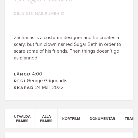
DELA DEN HÄR FILMEN
Zacharias is a costume designer and he creates a
scary, but fun clown named Sugar Beth in order to
scare some of his friends. Then things doesn’t go
as planned.
4:00
LÄNGD
George Grigoriadis
REGI
24 Mar, 2022
SKAPAD
UTVALDA
ALLA
KORTFILM
DOKUMENTÄR
TRAILE
FILMER
FILMER