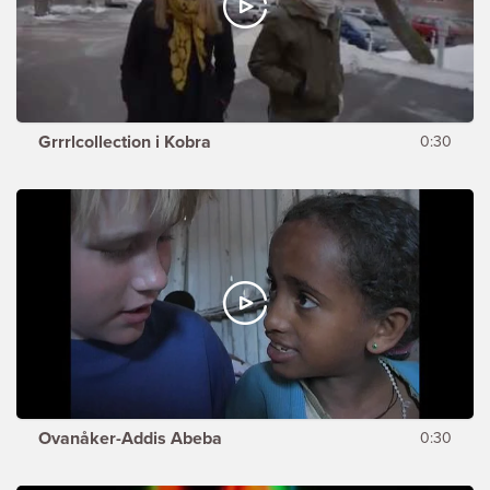
Grrrlcollection i Kobra
0:30
Ovanåker-Addis Abeba
0:30