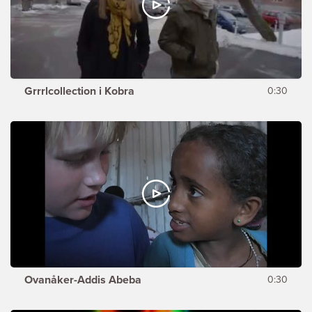
Grrrlcollection i Kobra
0:30
Ovanåker-Addis Abeba
0:30