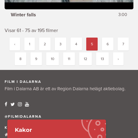
Winter falls
3:00
Visar 61 - 75 av 195 filmer
‹
1
2
3
4
5
6
7
8
9
10
11
12
13
›
FILM I DALARNA
Film i Dalarna AB är ett av Region Dalarna helägt aktiebolag.
@FILMIDALARNA
KONTAKTA OSS
Kakor
Tullkammaregatan 12