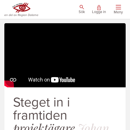
Sök
Logga in
Meny
en del av Region Dalarna
Steget in i
framtiden
projektägare
Johan