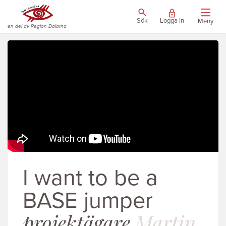
Sök
Logga in
Meny
en del av Region Dalarna
I want to be a
BASE jumper
projektägare
Martin