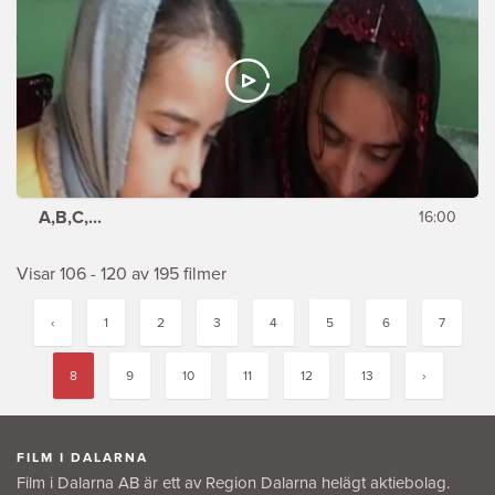
A,B,C,...
16:00
Visar 106 - 120 av 195 filmer
‹
1
2
3
4
5
6
7
8
9
10
11
12
13
›
FILM I DALARNA
Film i Dalarna AB är ett av Region Dalarna helägt aktiebolag.