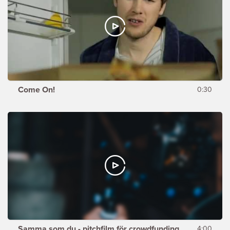
Come On!
0:30
Samma som du - pitchfilm för crowdfunding
4:00